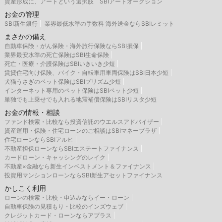
資産形成に、アートという選択肢 SBIアートオークション
お金の管理
SBI新生銀行
業界最低水準の手数料 海外送金ならSBIレミット
まさかの備え
自動車保険・がん保険・海外旅行保険ならSBI損保
業界最安水準の死亡保険はSBI生命保険
死亡・医療・介護保険はSBIいきいき少短
賃貸住宅向け保険、バイク・自転車用車両保険はSBI日本少短
犬猫うさぎのペット保険はSBIプリズム少短
インターネット専用のペット保険はSBIペット少短
単独でも上乗せでも入れる地震補償保険はSBIリスタ少短
お金の情報・相談
ファンド検索・比較なら投資信託のウエルスアドバイザー
資産運用・保険・住宅ローンのご相談はSBIマネープラザ
住宅ローンならSBIアルヒ
不動産担保ローンならSBIエステートファイナンス
カードローン・キャッシングのレイク
不動産×金融なら新生インベストメント＆ファイナンス
投資用マンションローンならSBI新生アセットファイナンス
かしこく利用
ローンの検索・比較・申込みならイー・ローン
自動車保険の見積もり・比較のインズウェブ
クレジットカード・ローンならアプラス