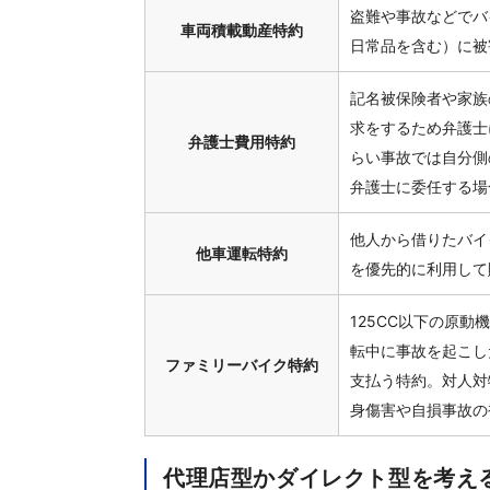
盗難や事故などでバ
車両積載動産特約
日常品を含む）に被
記名被保険者や家族
求をするため弁護士
弁護士費用特約
らい事故では自分側
弁護士に委任する場
他人から借りたバイ
他車運転特約
を優先的に利用して
125CC以下の原
転中に事故を起こし
ファミリーバイク特約
支払う特約。対人対
身傷害や自損事故の
代理店型かダイレクト型を考え