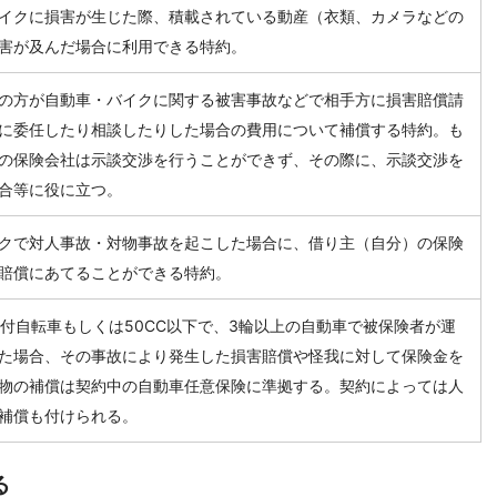
イクに損害が生じた際、積載されている動産（衣類、カメラなどの
害が及んだ場合に利用できる特約。
の方が自動車・バイクに関する被害事故などで相手方に損害賠償請
に委任したり相談したりした場合の費用について補償する特約。も
の保険会社は示談交渉を行うことができず、その際に、示談交渉を
合等に役に立つ。
クで対人事故・対物事故を起こした場合に、借り主（自分）の保険
賠償にあてることができる特約。
動機付自転車もしくは50CC以下で、3輪以上の自動車で被保険者が運
た場合、その事故により発生した損害賠償や怪我に対して保険金を
物の補償は契約中の自動車任意保険に準拠する。契約によっては人
補償も付けられる。
る