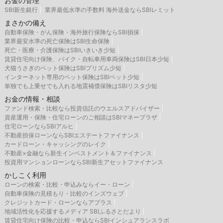
お金の管理
SBI新生銀行
業界最低水準の手数料 海外送金ならSBIレミット
まさかの備え
自動車保険・がん保険・海外旅行保険ならSBI損保
業界最安水準の死亡保険はSBI生命保険
死亡・医療・介護保険はSBIいきいき少短
賃貸住宅向け保険、バイク・自転車用車両保険はSBI日本少短
犬猫うさぎのペット保険はSBIプリズム少短
インターネット専用のペット保険はSBIペット少短
単独でも上乗せでも入れる地震補償保険はSBIリスタ少短
お金の情報・相談
ファンド検索・比較なら投資信託のウエルスアドバイザー
資産運用・保険・住宅ローンのご相談はSBIマネープラザ
住宅ローンならSBIアルヒ
不動産担保ローンならSBIエステートファイナンス
カードローン・キャッシングのレイク
不動産×金融なら新生インベストメント＆ファイナンス
投資用マンションローンならSBI新生アセットファイナンス
かしこく利用
ローンの検索・比較・申込みならイー・ローン
自動車保険の見積もり・比較のインズウェブ
クレジットカード・ローンならアプラス
地域活性化を応援するメディア SBIふるさとだより
賃貸住宅向け保険の比較・申込ならSBIインシュアランスラボ