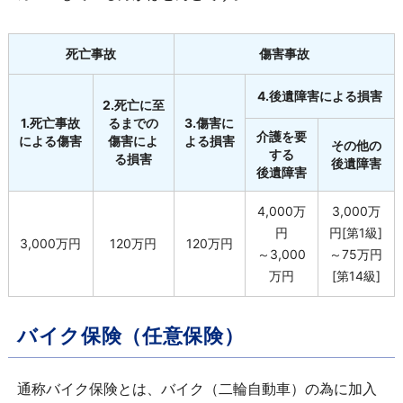
死亡事故
傷害事故
4.後遺障害による損害
2.死亡に至
1.死亡事故
るまでの
3.傷害に
介護を要
による傷害
傷害によ
よる損害
その他の
する
る損害
後遺障害
後遺障害
4,000万
3,000万
円
円[第1級]
3,000万円
120万円
120万円
～3,000
～75万円
万円
[第14級]
バイク保険（任意保険）
通称バイク保険とは、バイク（二輪自動車）の為に加入