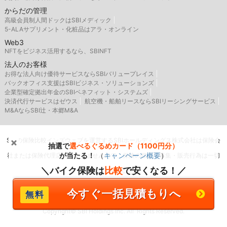
からだの管理
高級会員制人間ドックはSBIメディック
5-ALAサプリメント・化粧品はアラ・オンライン
Web3
NFTをビジネス活用するなら、SBINFT
法人のお客様
お得な法人向け優待サービスならSBIバリュープレイス
バックオフィス支援はSBIビジネス・ソリューションズ
企業型確定拠出年金のSBIベネフィット・システムズ
決済代行サービスはゼウス
航空機・船舶リースならSBIリーシングサービス
M&AならSBI辻・本郷M&A
SBIの保険比較インズウェブを運営するSBIホールディングス株式会社は保険会
抽選で
選べるぐるめカード（1100円分）
が当たる！
（
キャンペーン概要
）
社または保険代理店ではありませんので、保険の媒介・募集・販売行為は一切
＼バイク保険は
比較
で安くなる！／
行いません。
今すぐ一括見積もりへ
Copyright© SBI Holdings Inc. All Rights Reserved.