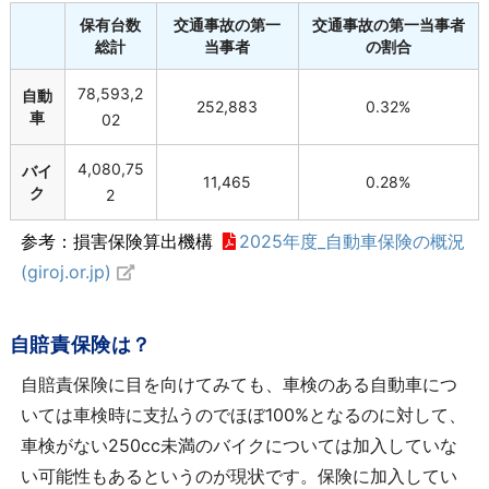
保有台数
交通事故の第一
交通事故の第一当事者
総計
当事者
の割合
78,593,2
自動
252,883
0.32%
車
02
4,080,75
バイ
11,465
0.28%
ク
2
参考：損害保険算出機構
2025年度_自動車保険の概況
(giroj.or.jp)
自賠責保険は？
自賠責保険に目を向けてみても、車検のある自動車につ
いては車検時に支払うのでほぼ100%となるのに対して、
車検がない250cc未満のバイクについては加入していな
い可能性もあるというのが現状です。保険に加入してい