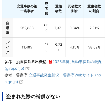
死
交通事故の第
重傷
死者数の
重傷者数
者
一当事者
者数
割合
の割合
数
自
86
動
252,883
7,371
0.34%
2.91%
9
車
バ
47
6,72
イ
11,465
4.15%
58.62%
6
1
ク
参考：損害保険算出機構
2025年度_自動車保険の概況
(giroj.or.jp)
参考：警察庁
交通事故発生状況｜警察庁Webサイト (np
a.go.jp)
盗まれた際の補償がない