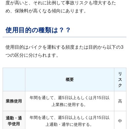
度が高いと、それに比例して事故リスクも増大するた
め、保険料が高くなる傾向にあります。
使用目的の種類は？？
使用目的はバイクを運転する頻度または目的から以下の
3
つの区分に分けられます。
リ
概要
ス
ク
年間を通して、週
5
日以上もしくは月
15
日以
業務使用
高
上業務に使用する。
年間を通して、週
5
日以上もしくは月
15
日以
通勤・通
中
学使用
上通勤・通学に使用する。