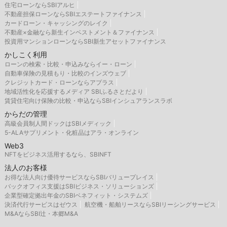
住宅ローンならSBIアルヒ
不動産担保ローンならSBIエステートファイナンス
カードローン・キャッシングのレイク
不動産×金融なら新生インベストメント＆ファイナンス
投資用マンションローンならSBI新生アセットファイナンス
かしこく利用
ローンの検索・比較・申込みならイー・ローン
自動車保険の見積もり・比較のインズウェブ
クレジットカード・ローンならアプラス
地域活性化を応援するメディア SBIふるさとだより
賃貸住宅向け保険の比較・申込ならSBIインシュアランスラボ
からだの管理
高級会員制人間ドックはSBIメディック
5-ALAサプリメント・化粧品はアラ・オンライン
Web3
NFTをビジネス活用するなら、SBINFT
法人のお客様
お得な法人向け優待サービスならSBIバリュープレイス
バックオフィス支援はSBIビジネス・ソリューションズ
企業型確定拠出年金のSBIベネフィット・システムズ
決済代行サービスはゼウス
航空機・船舶リースならSBIリーシングサービス
M&AならSBI辻・本郷M&A