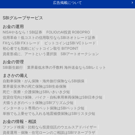
広告掲載について
SBIグループサービス
お金の運用
NISAやるなら！SBI証券
FOLIOのAI投資 ROBOPRO
信用革命！低コストの信用取引ならSBIネオトレード証券
FXならSBI FXトレード
ビットコインはSBI VCトレード
初心者でも気軽にビットコイン取引 BITPOINT
資産形成に、アートという選択肢 SBIアートオークション
お金の管理
SBI新生銀行
業界最低水準の手数料 海外送金ならSBIレミット
まさかの備え
自動車保険・がん保険・海外旅行保険ならSBI損保
業界最安水準の死亡保険はSBI生命保険
死亡・医療・介護保険はSBIいきいき少短
賃貸住宅向け保険、バイク・自転車用車両保険はSBI日本少短
犬猫うさぎのペット保険はSBIプリズム少短
インターネット専用のペット保険はSBIペット少短
単独でも上乗せでも入れる地震補償保険はSBIリスタ少短
お金の情報・相談
ファンド検索・比較なら投資信託のウエルスアドバイザー
資産運用・保険・住宅ローンのご相談はSBIマネープラザ