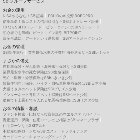
SBIグループサービス
お金の運用
NISAやるなら！SBI証券
FOLIOのAI投資 ROBOPRO
信用革命！低コストの信用取引ならSBIネオトレード証券
FXならSBI FXトレード
ビットコインはSBI VCトレード
初心者でも気軽にビットコイン取引 BITPOINT
資産形成に、アートという選択肢 SBIアートオークション
お金の管理
SBI新生銀行
業界最低水準の手数料 海外送金ならSBIレミット
まさかの備え
自動車保険・がん保険・海外旅行保険ならSBI損保
業界最安水準の死亡保険はSBI生命保険
死亡・医療・介護保険はSBIいきいき少短
賃貸住宅向け保険、バイク・自転車用車両保険はSBI日本少短
犬猫うさぎのペット保険はSBIプリズム少短
インターネット専用のペット保険はSBIペット少短
単独でも上乗せでも入れる地震補償保険はSBIリスタ少短
お金の情報・相談
ファンド検索・比較なら投資信託のウエルスアドバイザー
資産運用・保険・住宅ローンのご相談はSBIマネープラザ
住宅ローンならSBIアルヒ
不動産担保ローンならSBIエステートファイナンス
カードローン・キャッシングのレイク