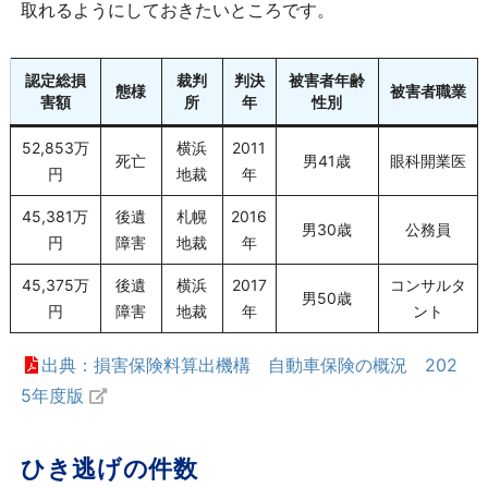
取れるようにしておきたいところです。
認定総損
裁判
判決
被害者年齢
態様
被害者職業
害額
所
年
性別
52,853万
横浜
2011
死亡
男41歳
眼科開業医
円
地裁
年
45,381万
後遺
札幌
2016
男30歳
公務員
円
障害
地裁
年
45,375万
後遺
横浜
2017
コンサルタ
男50歳
円
障害
地裁
年
ント
出典：損害保険料算出機構 自動車保険の概況 202
5年度版
ひき逃げの件数