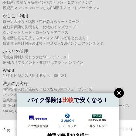
不動産×金融なら新生インベストメント＆ファイナンス
投資用マンションローンならSBI新生アセットファイナンス
かしこく利用
ローンの検索・比較・申込みならイー・ローン
自動車保険の見積もり・比較のインズウェブ
クレジットカード・ローンならアプラス
地域活性化を応援するメディア SBIふるさとだより
賃貸住宅向け保険の比較・申込ならSBIインシュアランスラボ
からだの管理
高級会員制人間ドックはSBIメディック
5-ALAサプリメント・化粧品はアラ・オンライン
Web3
NFTをビジネス活用するなら、SBINFT
法人のお客様
お得な法人向け優待サービスならSBIバリュープレイス
バックオフィス支援はSBIビジネス・ソリューションズ
バイク保険は
比較
で安くなる！
企業型確定拠出年金のSBIベネフィット・システムズ
決済代行サービスはゼウス
航空機・船舶リースならSBIリーシングサービス
M&AならSBI辻・本郷M&A
SBIの保険比較インズウェブを運営するSBIホールディングス株式会社は保険会
抽選で
選べるぐるめカード（1100円分）
抽選で毎月10名様に