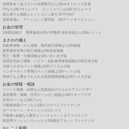
信用革命！低コストの信用取引ならSBIネオトレード証券
FXならSBI FXトレード
ビットコインはSBI VCトレード
初心者でも気軽にビットコイン取引 BITPOINT
資産形成に、アートという選択肢 SBIアートオークション
お金の管理
SBI新生銀行
業界最低水準の手数料 海外送金ならSBIレミット
まさかの備え
自動車保険・がん保険・海外旅行保険ならSBI損保
業界最安水準の死亡保険はSBI生命保険
死亡・医療・介護保険はSBIいきいき少短
賃貸住宅向け保険、バイク・自転車用車両保険はSBI日本少短
犬猫うさぎのペット保険はSBIプリズム少短
インターネット専用のペット保険はSBIペット少短
単独でも上乗せでも入れる地震補償保険はSBIリスタ少短
お金の情報・相談
ファンド検索・比較なら投資信託のウエルスアドバイザー
資産運用・保険・住宅ローンのご相談はSBIマネープラザ
住宅ローンならSBIアルヒ
不動産担保ローンならSBIエステートファイナンス
カードローン・キャッシングのレイク
不動産×金融なら新生インベストメント＆ファイナンス
投資用マンションローンならSBI新生アセットファイナンス
かしこく利用