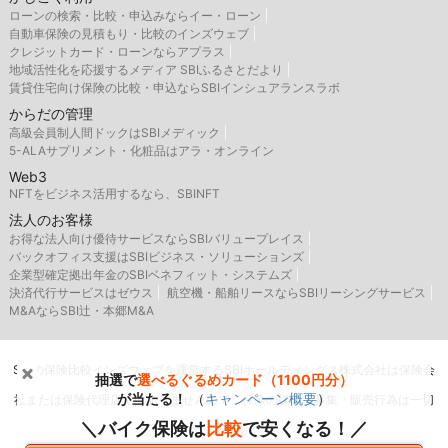
ローンの検索・比較・申込みならイー・ローン
自動車保険の見積もり・比較のインズウェブ
クレジットカード・ローンならアプラス
地域活性化を応援するメディア SBIふるさとだより
賃貸住宅向け保険の比較・申込ならSBIインシュアランスラボ
からだの管理
高級会員制人間ドックはSBIメディック
5-ALAサプリメント・化粧品はアラ・オンライン
Web3
NFTをビジネス活用するなら、SBINFT
法人のお客様
お得な法人向け優待サービスならSBIバリュープレイス
バックオフィス支援はSBIビジネス・ソリューションズ
企業型確定拠出年金のSBIベネフィット・システムズ
決済代行サービスはゼウス
航空機・船舶リースならSBIリーシングサービス
M&AならSBI辻・本郷M&A
SBIの保険比較インズウェブを運営するSBIホールディングス株式会社は保険会
抽選で
選べるぐるめカード（1100円分）
が当たる！
（
キャンペーン概要
）
社または保険代理店ではありませんので、保険の媒介・募集・販売行為は一切
＼バイク保険は
比較
で安くなる！／
行いません。