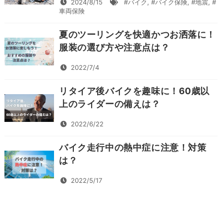
2024/8/15
#バイク
,
#バイク保険
,
#地震
,
#
車両保険
夏のツーリングを快適かつお洒落に！
服装の選び方や注意点は？
2022/7/4
リタイア後バイクを趣味に！60歳以
上のライダーの備えは？
2022/6/22
バイク走行中の熱中症に注意！対策
は？
2022/5/17