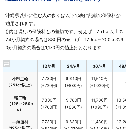
沖縄県以外に住む人の多くは以下の表に記載の保険料が
適用されます。
()内は現行の保険料との差額です。例えば、251cc以上の
24か月契約の場合は880円の値上げ、126cc～250ccの6
0か月契約の場合は1,170円の値上げとなります。
12か月
24か月
36か月
48か
7,730円
9,640円
11,510円
小型二輪
-
（251cc以上）
(+720円)
(+880円)
(+1,020円)
軽二輪
7,800円
9,780円
11,700円
13,5
（126～250c
(+700円)
(+860円)
(+990円)
(+1,09
c）
7,730円
9,630円
11,480円
13,2
一般原付
（125cc以下）
(+820円)
(+1,070円)
(+1,310円)
(+1,52