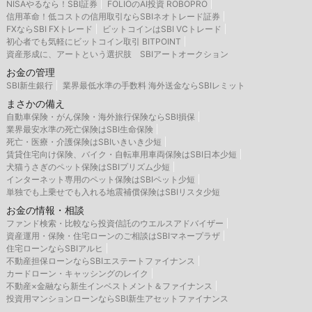
NISAやるなら！SBI証券
FOLIOのAI投資 ROBOPRO
信用革命！低コストの信用取引ならSBIネオトレード証券
FXならSBI FXトレード
ビットコインはSBI VCトレード
初心者でも気軽にビットコイン取引 BITPOINT
資産形成に、アートという選択肢 SBIアートオークション
お金の管理
SBI新生銀行
業界最低水準の手数料 海外送金ならSBIレミット
まさかの備え
自動車保険・がん保険・海外旅行保険ならSBI損保
業界最安水準の死亡保険はSBI生命保険
死亡・医療・介護保険はSBIいきいき少短
賃貸住宅向け保険、バイク・自転車用車両保険はSBI日本少短
犬猫うさぎのペット保険はSBIプリズム少短
インターネット専用のペット保険はSBIペット少短
単独でも上乗せでも入れる地震補償保険はSBIリスタ少短
お金の情報・相談
ファンド検索・比較なら投資信託のウエルスアドバイザー
資産運用・保険・住宅ローンのご相談はSBIマネープラザ
住宅ローンならSBIアルヒ
不動産担保ローンならSBIエステートファイナンス
カードローン・キャッシングのレイク
不動産×金融なら新生インベストメント＆ファイナンス
投資用マンションローンならSBI新生アセットファイナンス