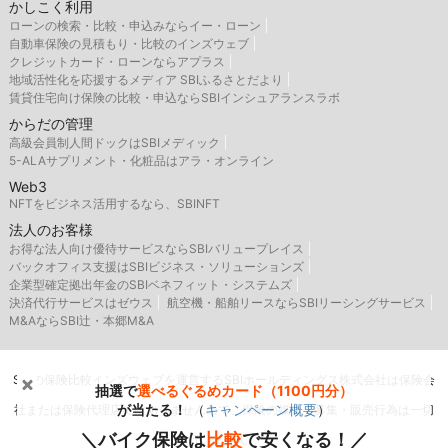
かしこく利用
ローンの検索・比較・申込みならイー・ローン
自動車保険の見積もり・比較のインズウェブ
クレジットカード・ローンならアプラス
地域活性化を応援するメディア SBIふるさとだより
賃貸住宅向け保険の比較・申込ならSBIインシュアランスラボ
からだの管理
高級会員制人間ドックはSBIメディック
5-ALAサプリメント・化粧品はアラ・オンライン
Web3
NFTをビジネス活用するなら、SBINFT
法人のお客様
お得な法人向け優待サービスならSBIバリュープレイス
バックオフィス支援はSBIビジネス・ソリューションズ
企業型確定拠出年金のSBIベネフィット・システムズ
決済代行サービスはゼウス
航空機・船舶リースならSBIリーシングサービス
M&AならSBI辻・本郷M&A
SBIの保険比較インズウェブを運営するSBIホールディングス株式会社は保険会
抽選で
選べるぐるめカード（1100円分）
が当たる！
（
キャンペーン概要
）
社または保険代理店ではありませんので、保険の媒介・募集・販売行為は一切
＼バイク保険は
比較
で安くなる！／
行いません。