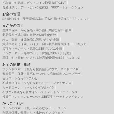
初心者でも気軽にビットコイン取引 BITPOINT
資産形成に、アートという選択肢 SBIアートオークション
お金の管理
SBI新生銀行
業界最低水準の手数料 海外送金ならSBIレミット
まさかの備え
自動車保険・がん保険・海外旅行保険ならSBI損保
業界最安水準の死亡保険はSBI生命保険
死亡・医療・介護保険はSBIいきいき少短
賃貸住宅向け保険、バイク・自転車用車両保険はSBI日本少短
犬猫うさぎのペット保険はSBIプリズム少短
インターネット専用のペット保険はSBIペット少短
単独でも上乗せでも入れる地震補償保険はSBIリスタ少短
お金の情報・相談
ファンド検索・比較なら投資信託のウエルスアドバイザー
資産運用・保険・住宅ローンのご相談はSBIマネープラザ
住宅ローンならSBIアルヒ
不動産担保ローンならSBIエステートファイナンス
カードローン・キャッシングのレイク
不動産×金融なら新生インベストメント＆ファイナンス
投資用マンションローンならSBI新生アセットファイナンス
かしこく利用
ローンの検索・比較・申込みならイー・ローン
自動車保険の見積もり・比較のインズウェブ