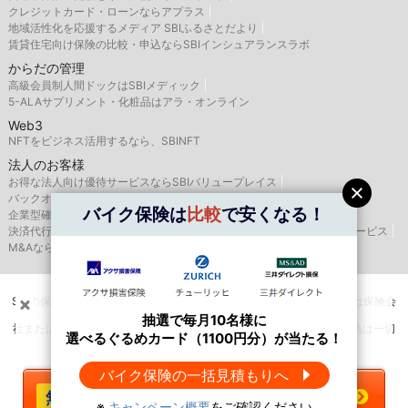
クレジットカード・ローンならアプラス
地域活性化を応援するメディア SBIふるさとだより
賃貸住宅向け保険の比較・申込ならSBIインシュアランスラボ
からだの管理
高級会員制人間ドックはSBIメディック
5-ALAサプリメント・化粧品はアラ・オンライン
Web3
NFTをビジネス活用するなら、SBINFT
法人のお客様
お得な法人向け優待サービスならSBIバリュープレイス
バックオフィス支援はSBIビジネス・ソリューションズ
バイク保険は
比較
で安くなる！
企業型確定拠出年金のSBIベネフィット・システムズ
決済代行サービスはゼウス
航空機・船舶リースならSBIリーシングサービス
M&AならSBI辻・本郷M&A
SBIの保険比較インズウェブを運営するSBIホールディングス株式会社は保険会
抽選で
選べるぐるめカード（1100円分）
抽選で毎月10名様に
が当たる！
（
キャンペーン概要
）
社または保険代理店ではありませんので、保険の媒介・募集・販売行為は一切
選べるぐるめカード（1100円分）が当たる！
＼バイク保険は
比較
で安くなる！／
行いません。
バイク保険の一括見積もりへ
今すぐ一括見積もりへ
※
キャンペーン概要
をご確認ください