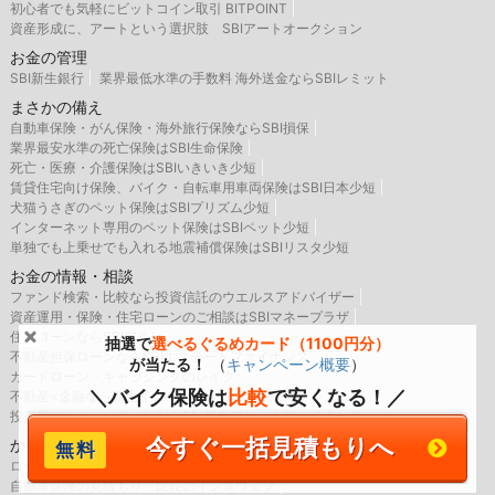
初心者でも気軽にビットコイン取引 BITPOINT
資産形成に、アートという選択肢 SBIアートオークション
お金の管理
SBI新生銀行
業界最低水準の手数料 海外送金ならSBIレミット
まさかの備え
自動車保険・がん保険・海外旅行保険ならSBI損保
業界最安水準の死亡保険はSBI生命保険
死亡・医療・介護保険はSBIいきいき少短
賃貸住宅向け保険、バイク・自転車用車両保険はSBI日本少短
犬猫うさぎのペット保険はSBIプリズム少短
インターネット専用のペット保険はSBIペット少短
単独でも上乗せでも入れる地震補償保険はSBIリスタ少短
お金の情報・相談
ファンド検索・比較なら投資信託のウエルスアドバイザー
資産運用・保険・住宅ローンのご相談はSBIマネープラザ
住宅ローンならSBIアルヒ
抽選で
選べるぐるめカード（1100円分）
不動産担保ローンならSBIエステートファイナンス
が当たる！
（
キャンペーン概要
）
カードローン・キャッシングのレイク
＼バイク保険は
比較
で安くなる！／
不動産×金融なら新生インベストメント＆ファイナンス
投資用マンションローンならSBI新生アセットファイナンス
今すぐ一括見積もりへ
かしこく利用
ローンの検索・比較・申込みならイー・ローン
自動車保険の見積もり・比較のインズウェブ