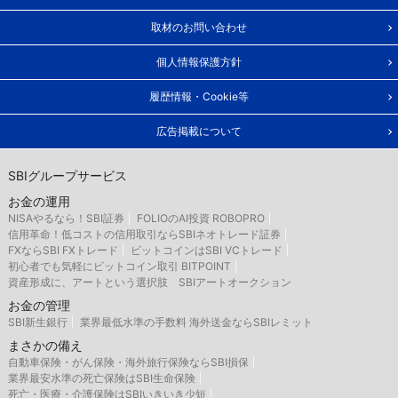
取材のお問い合わせ
個人情報保護方針
履歴情報・Cookie等
広告掲載について
SBIグループサービス
お金の運用
NISAやるなら！SBI証券
FOLIOのAI投資 ROBOPRO
信用革命！低コストの信用取引ならSBIネオトレード証券
FXならSBI FXトレード
ビットコインはSBI VCトレード
初心者でも気軽にビットコイン取引 BITPOINT
資産形成に、アートという選択肢 SBIアートオークション
お金の管理
SBI新生銀行
業界最低水準の手数料 海外送金ならSBIレミット
まさかの備え
自動車保険・がん保険・海外旅行保険ならSBI損保
業界最安水準の死亡保険はSBI生命保険
死亡・医療・介護保険はSBIいきいき少短