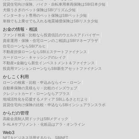
賃貸住宅向け保険、バイク・自転車用車両保険はSBI日本少短
犬猫うさぎのペット保険はSBIプリズム少短
インターネット専用のペット保険はSBIペット少短
単独でも上乗せでも入れる地震補償保険はSBIリスタ少短
お金の情報・相談
ファンド検索・比較なら投資信託のウエルスアドバイザー
資産運用・保険・住宅ローンのご相談はSBIマネープラザ
住宅ローンならSBIアルヒ
不動産担保ローンならSBIエステートファイナンス
カードローン・キャッシングのレイク
不動産×金融なら新生インベストメント＆ファイナンス
投資用マンションローンならSBI新生アセットファイナンス
かしこく利用
ローンの検索・比較・申込みならイー・ローン
自動車保険の見積もり・比較のインズウェブ
クレジットカード・ローンならアプラス
地域活性化を応援するメディア SBIふるさとだより
賃貸住宅向け保険の比較・申込ならSBIインシュアランスラボ
からだの管理
高級会員制人間ドックはSBIメディック
5-ALAサプリメント・化粧品はアラ・オンライン
Web3
NFTをビジネス活用するなら、SBINFT