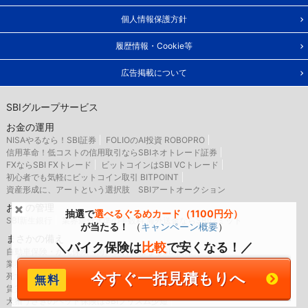
個人情報保護方針
履歴情報・Cookie等
広告掲載について
SBIグループサービス
お金の運用
NISAやるなら！SBI証券
FOLIOのAI投資 ROBOPRO
信用革命！低コストの信用取引ならSBIネオトレード証券
FXならSBI FXトレード
ビットコインはSBI VCトレード
初心者でも気軽にビットコイン取引 BITPOINT
資産形成に、アートという選択肢 SBIアートオークション
お金の管理
抽選で
選べるぐるめカード（1100円分）
SBI新生銀行
業界最低水準の手数料 海外送金ならSBIレミット
が当たる！
（
キャンペーン概要
）
まさかの備え
＼バイク保険は
比較
で安くなる！／
自動車保険・がん保険・海外旅行保険ならSBI損保
業界最安水準の死亡保険はSBI生命保険
今すぐ一括見積もりへ
死亡・医療・介護保険はSBIいきいき少短
賃貸住宅向け保険、バイク・自転車用車両保険はSBI日本少短
犬猫うさぎのペット保険はSBIプリズム少短