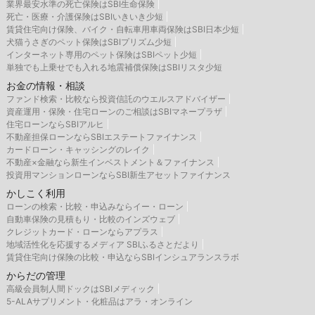
業界最安水準の死亡保険はSBI生命保険
死亡・医療・介護保険はSBIいきいき少短
賃貸住宅向け保険、バイク・自転車用車両保険はSBI日本少短
犬猫うさぎのペット保険はSBIプリズム少短
インターネット専用のペット保険はSBIペット少短
単独でも上乗せでも入れる地震補償保険はSBIリスタ少短
お金の情報・相談
ファンド検索・比較なら投資信託のウエルスアドバイザー
資産運用・保険・住宅ローンのご相談はSBIマネープラザ
住宅ローンならSBIアルヒ
不動産担保ローンならSBIエステートファイナンス
カードローン・キャッシングのレイク
不動産×金融なら新生インベストメント＆ファイナンス
投資用マンションローンならSBI新生アセットファイナンス
かしこく利用
ローンの検索・比較・申込みならイー・ローン
自動車保険の見積もり・比較のインズウェブ
クレジットカード・ローンならアプラス
地域活性化を応援するメディア SBIふるさとだより
賃貸住宅向け保険の比較・申込ならSBIインシュアランスラボ
からだの管理
高級会員制人間ドックはSBIメディック
5-ALAサプリメント・化粧品はアラ・オンライン