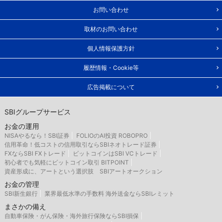
お問い合わせ
取材のお問い合わせ
個人情報保護方針
履歴情報・Cookie等
広告掲載について
SBIグループサービス
お金の運用
NISAやるなら！SBI証券
FOLIOのAI投資 ROBOPRO
信用革命！低コストの信用取引ならSBIネオトレード証券
FXならSBI FXトレード
ビットコインはSBI VCトレード
初心者でも気軽にビットコイン取引 BITPOINT
資産形成に、アートという選択肢 SBIアートオークション
お金の管理
SBI新生銀行
業界最低水準の手数料 海外送金ならSBIレミット
まさかの備え
自動車保険・がん保険・海外旅行保険ならSBI損保