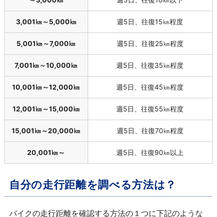
3,001㎞～
5,000
㎞
週
5
日、往復
15
㎞程度
5,001㎞～
7,000
㎞
週
5
日、往復
25
㎞程度
7,001㎞～
10,000
㎞
週
5
日、往復
35
㎞程度
10,001㎞～
12,000
㎞
週
5
日、往復
45
㎞程度
12,001㎞～
15,000
㎞
週
5
日、往復
55
㎞程度
15,001㎞～
20,000
㎞
週
5
日、往復
70
㎞程度
20,001㎞～
週
5
日、往復
90
㎞以上
自分の走行距離を調べる方法は？
バイクの走行距離を確認する方法の１つに下記のような