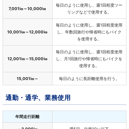
毎日のように使用し、週
1
回程度ツー
7,001㎞～
10,000
㎞
リングなどで使用する。
毎日のように使用し、週
1
回程度使用
10,001㎞～
12,000
㎞
し、年数回旅行や帰省時にもバイク
を使用する。
毎日のように使用し、週
1
回程度使用
12,001㎞～
15,000
㎞
し、月
1
回旅行や帰省時にもバイクを
使用する。
15,001㎞～
毎日のように長距離使用を行う。
通勤・通学、業務使用
年間走行距離
～
3,000
㎞
週
5
日、往復
10
㎞以下