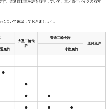
です。普通自動車免許を取得していて、車と原付バイクの両方
。
証について確認しておきましょう。
車
普通二輪免許
大型二輪免
原付免許
許
通免許
小型免許
●
●
●
●
●
●
●