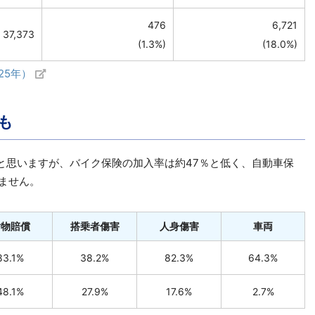
476
6,721
37,373
(1.3%)
(18.0%)
25年）
も
と思いますが、バイク保険の加入率は約47％と低く、自動車保
ません。
対物賠償
搭乗者傷害
人身傷害
車両
83.1%
38.2%
82.3%
64.3%
48.1%
27.9%
17.6%
2.7%