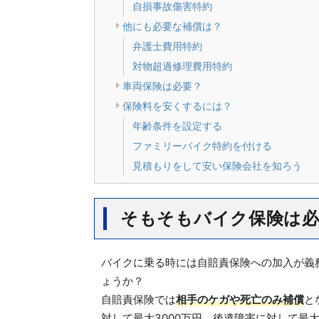
自損事故傷害特約
他にも必要な補償は？
弁護士費用特約
対物超過修理費用特約
車両保険は必要？
保険料を安くするには？
年齢条件を設定する
ファミリーバイク特約を付ける
見積もりをして安い保険会社を知ろう
そもそもバイク保険は必
バイクに乗る時には自賠責保険への加入が義
ょうか？
自賠責保険では
相手のケガや死亡のみ補償
と
対して最大3000万円、後遺障害に対して最大