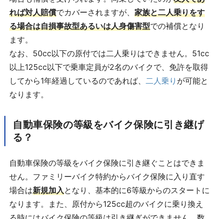
れば対人賠償
でカバーされますが、
家族と二人乗りをす
る場合は自損事故型あるいは人身傷害型
での補償となり
ます。
なお、50cc以下の原付では二人乗りはできません。51cc
以上125cc以下で乗車定員が2名のバイクで、免許を取得
してから1年経過しているのであれば、
二人乗り
が可能と
なります。
自動車保険の等級をバイク保険に引き継げ
る？
自動車保険の等級をバイク保険に引き継ぐことはできま
せん。ファミリーバイク特約からバイク保険に入り直す
場合は
新規加入
となり、基本的に6等級からのスタートに
なります。また、原付から125cc超のバイクに乗り換え
る時にはバイク保険の等級は引き継ぎができません。数