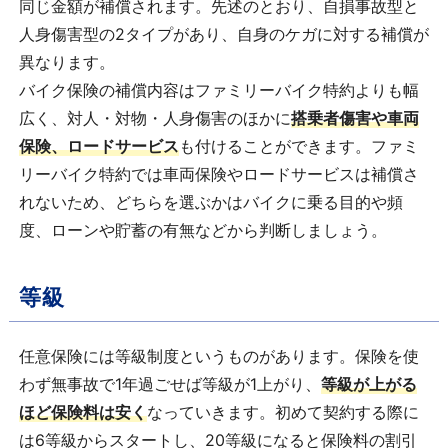
同じ金額が補償されます。先述のとおり、自損事故型と
人身傷害型の2タイプがあり、自身のケガに対する補償が
異なります。
バイク保険の補償内容はファミリーバイク特約よりも幅
広く、対人・対物・人身傷害のほかに
搭乗者傷害や車両
保険、ロードサービス
も付けることができます。ファミ
リーバイク特約では車両保険やロードサービスは補償さ
れないため、どちらを選ぶかはバイクに乗る目的や頻
度、ローンや貯蓄の有無などから判断しましょう。
等級
任意保険には等級制度というものがあります。保険を使
わず無事故で1年過ごせば等級が1上がり、
等級が上がる
ほど保険料は安く
なっていきます。初めて契約する際に
は6等級からスタートし、20等級になると保険料の割引