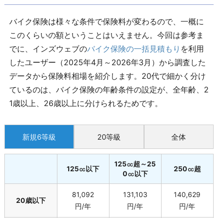
バイク保険は様々な条件で保険料が変わるので、一概に
このくらいの額ということはいえません。今回は参考ま
でに、インズウェブの
バイク保険の一括見積もり
を利用
したユーザー（2025年4月～2026年3月）から調査した
データから保険料相場を紹介します。20代で細かく分け
ているのは、バイク保険の年齢条件の設定が、全年齢、2
1歳以上、26歳以上に分けられるためです。
新規6等級
20等級
全体
125㏄超～25
125㏄以下
250㏄超
0㏄以下
81,092
131,103
140,629
20歳以下
円/年
円/年
円/年