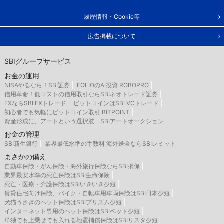
履歴情報・Cookie等
広告掲載について
SBIグループサービス
お金の運用
NISAやるなら！SBI証券
FOLIOのAI投資 ROBOPRO
信用革命！低コストの信用取引ならSBIネオトレード証券
FXならSBI FXトレード
ビットコインはSBI VCトレード
初心者でも気軽にビットコイン取引 BITPOINT
資産形成に、アートという選択肢 SBIアートオークション
お金の管理
SBI新生銀行
業界最低水準の手数料 海外送金ならSBIレミット
まさかの備え
自動車保険・がん保険・海外旅行保険ならSBI損保
業界最安水準の死亡保険はSBI生命保険
死亡・医療・介護保険はSBIいきいき少短
賃貸住宅向け保険、バイク・自転車用車両保険はSBI日本少短
犬猫うさぎのペット保険はSBIプリズム少短
インターネット専用のペット保険はSBIペット少短
単独でも上乗せでも入れる地震補償保険はSBIリスタ少短