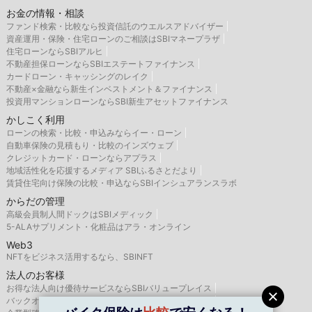
お金の情報・相談
ファンド検索・比較なら投資信託のウエルスアドバイザー
資産運用・保険・住宅ローンのご相談はSBIマネープラザ
住宅ローンならSBIアルヒ
不動産担保ローンならSBIエステートファイナンス
カードローン・キャッシングのレイク
不動産×金融なら新生インベストメント＆ファイナンス
投資用マンションローンならSBI新生アセットファイナンス
かしこく利用
ローンの検索・比較・申込みならイー・ローン
自動車保険の見積もり・比較のインズウェブ
クレジットカード・ローンならアプラス
地域活性化を応援するメディア SBIふるさとだより
賃貸住宅向け保険の比較・申込ならSBIインシュアランスラボ
からだの管理
高級会員制人間ドックはSBIメディック
5-ALAサプリメント・化粧品はアラ・オンライン
Web3
NFTをビジネス活用するなら、SBINFT
法人のお客様
お得な法人向け優待サービスならSBIバリュープレイス
バックオフィス支援はSBIビジネス・ソリューションズ