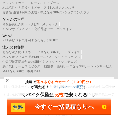
クレジットカード・ローンならアプラス
地域活性化を応援するメディア SBIふるさとだより
賃貸住宅向け保険の比較・申込ならSBIインシュアランスラボ
からだの管理
高級会員制人間ドックはSBIメディック
5-ALAサプリメント・化粧品はアラ・オンライン
Web3
NFTをビジネス活用するなら、SBINFT
法人のお客様
お得な法人向け優待サービスならSBIバリュープレイス
バックオフィス支援はSBIビジネス・ソリューションズ
企業型確定拠出年金のSBIベネフィット・システムズ
決済代行サービスはゼウス
航空機・船舶リースならSBIリーシングサービス
M&AならSBI辻・本郷M&A
抽選で
選べるぐるめカード（1100円分）
SBIの保険比較インズウェブを運営するSBIホールディングス株式会社は保険会
が当たる！
（
キャンペーン概要
）
＼バイク保険は
比較
で安くなる！／
社または保険代理店ではありませんので、保険の媒介・募集・販売行為は一切
行いません。
今すぐ一括見積もりへ