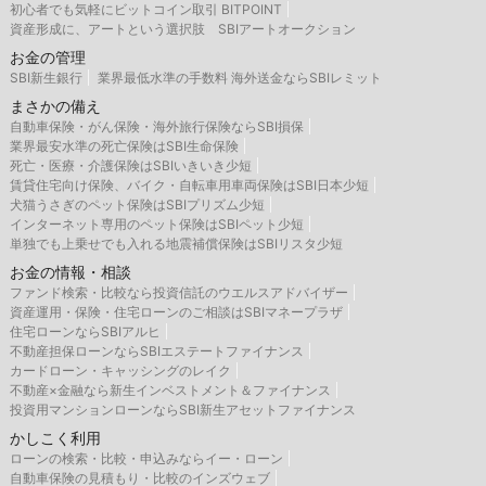
初心者でも気軽にビットコイン取引 BITPOINT
資産形成に、アートという選択肢 SBIアートオークション
お金の管理
SBI新生銀行
業界最低水準の手数料 海外送金ならSBIレミット
まさかの備え
自動車保険・がん保険・海外旅行保険ならSBI損保
業界最安水準の死亡保険はSBI生命保険
死亡・医療・介護保険はSBIいきいき少短
賃貸住宅向け保険、バイク・自転車用車両保険はSBI日本少短
犬猫うさぎのペット保険はSBIプリズム少短
インターネット専用のペット保険はSBIペット少短
単独でも上乗せでも入れる地震補償保険はSBIリスタ少短
お金の情報・相談
ファンド検索・比較なら投資信託のウエルスアドバイザー
資産運用・保険・住宅ローンのご相談はSBIマネープラザ
住宅ローンならSBIアルヒ
不動産担保ローンならSBIエステートファイナンス
カードローン・キャッシングのレイク
不動産×金融なら新生インベストメント＆ファイナンス
投資用マンションローンならSBI新生アセットファイナンス
かしこく利用
ローンの検索・比較・申込みならイー・ローン
自動車保険の見積もり・比較のインズウェブ