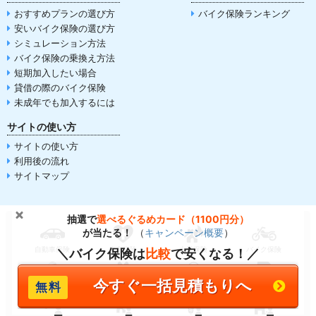
おすすめプランの選び方
バイク保険ランキング
安いバイク保険の選び方
シミュレーション方法
バイク保険の乗換え方法
短期加入したい場合
貸借の際のバイク保険
未成年でも加入するには
サイトの使い方
サイトの使い方
利用後の流れ
サイトマップ
抽選で
選べるぐるめカード（1100円分）
が当たる！
（
キャンペーン概要
）
自動車保険
生命保険
火災保険
バイク保険
＼バイク保険は
比較
で安くなる！／
今すぐ一括見積もりへ
傷害保険
ペット保険
電気料金比較
SIM比較