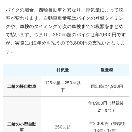
バイクの場合、四輪自動車と異なり、排気量によって税
率が変わります。自動車重量税はバイクの登録タイミン
グや、車検のタイミングで次の車検までの税額をまとめ
て払います。つまり、
250
cc超のバイクは年
1,900
円です
が、実際には
2
年分を払うので
3,800
円の支払いとなりま
す。
排気量
重量税
125
㏄超～
250
㏄以
二輪の軽自動車
届出時に
4,900
円
下
年
1,900
円（登録後
1
2
年まで）
年
2,300
円（登録後
二輪の小型自動
250
㏄超
車
13
年～
17
年）