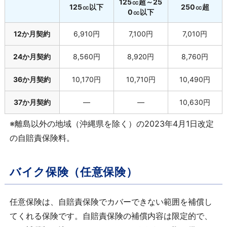
125㏄超～25
125㏄以下
250㏄超
0㏄以下
12か月契約
6,910円
7,100円
7,010円
24か月契約
8,560円
8,920円
8,760円
36か月契約
10,170円
10,710円
10,490円
37か月契約
―
―
10,630円
※離島以外の地域（沖縄県を除く）の
2023
年
4
月
1
日改定
の自賠責保険料。
バイク保険（任意保険）
任意保険は、自賠責保険でカバーできない範囲を補償し
てくれる保険です。自賠責保険の補償内容は限定的で、