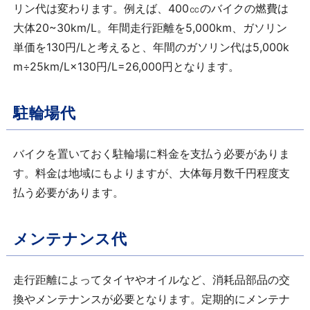
リン代は変わります。例えば、
400
㏄のバイクの燃費は
大体
20~30km/L
。年間走行距離を
5,000km
、ガソリン
単価を
130
円
/L
と考えると、年間のガソリン代は
5,000k
m
÷
25km/L
×
130
円
/L=26,000
円となります。
駐輪場代
バイクを置いておく駐輪場に料金を支払う必要がありま
す。料金は地域にもよりますが、大体毎月数千円程度支
払う必要があります。
メンテナンス代
走行距離によってタイヤやオイルなど、消耗品部品の交
換やメンテナンスが必要となります。定期的にメンテナ