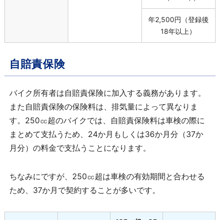
年
2,500
円（登録後
18
年以上）
自賠責保険
バイク所有者は自賠責保険に加入する義務があります。
また自賠責保険の保険料は、排気量によって異なりま
す。
250
㏄超のバイクでは、自賠責保険料は車検の際に
まとめて支払うため、
24
か月もしくは
36
か月分（
37
か
月分）の料金で支払うことになります。
ちなみにですが、
250
㏄超は車検の有効期間と合わせる
ため、
37
か月で契約することが多いです。