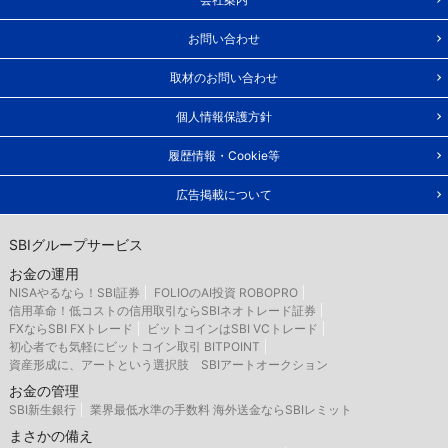
お問い合わせ
取材のお問い合わせ
個人情報保護方針
履歴情報・Cookie等
広告掲載について
SBIグループサービス
お金の運用
NISAやるなら！SBI証券
FOLIOのAI投資 ROBOPRO
信用革命！低コストの信用取引ならSBIネオトレード証券
FXならSBI FXトレード
ビットコインはSBI VCトレード
初心者でも気軽にビットコイン取引 BITPOINT
資産形成に、アートという選択肢 SBIアートオークション
お金の管理
SBI新生銀行
業界最低水準の手数料 海外送金ならSBIレミット
まさかの備え