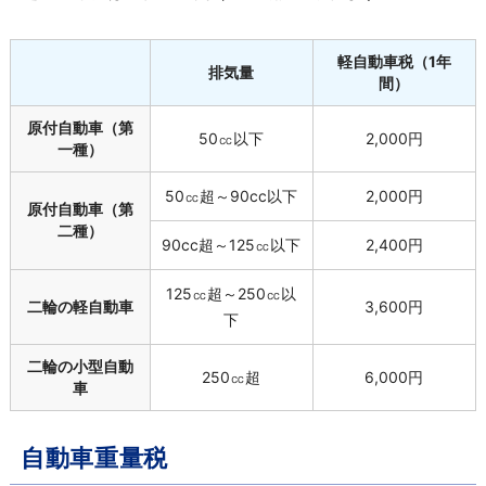
軽自動車税（
1
年
排気量
間）
原付自動車（第
50
㏄以下
2,000
円
一種）
50
㏄超～
90cc
以下
2,000
円
原付自動車（第
二種）
90cc
超～
125
㏄以下
2,400
円
125
㏄超～
250
㏄以
二輪の軽自動車
3,600
円
下
二輪の小型自動
250
㏄超
6,000
円
車
自動車重量税