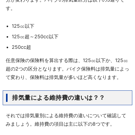
す。
125
㏄以下
125
㏄超～
250cc
以下
250cc
超
任意保険の保険料を算出する際は、
125
㏄以下か、
125
㏄
超の
2
つの区分となります。バイク保険料は排気量によっ
て変わり、保険料は排気量が多いほど高くなります。
排気量による維持費の違いは？？
それでは排気量別による維持費の違いについて確認して
みましょう。維持費の項目は主に以下の
8
つです。