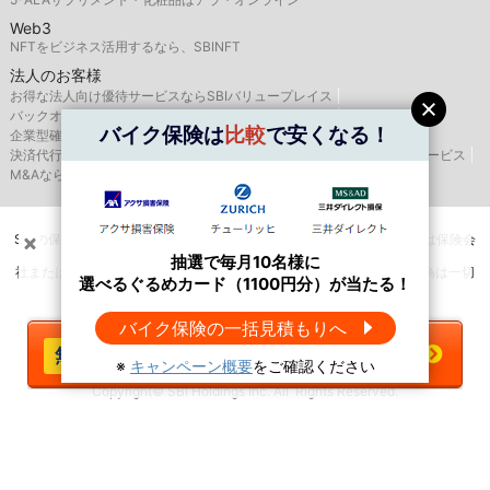
Web3
NFTをビジネス活用するなら、SBINFT
法人のお客様
お得な法人向け優待サービスならSBIバリュープレイス
バックオフィス支援はSBIビジネス・ソリューションズ
バイク保険は
比較
で安くなる！
企業型確定拠出年金のSBIベネフィット・システムズ
決済代行サービスはゼウス
航空機・船舶リースならSBIリーシングサービス
M&AならSBI辻・本郷M&A
SBIの保険比較インズウェブを運営するSBIホールディングス株式会社は保険会
抽選で
選べるぐるめカード（1100円分）
抽選で毎月10名様に
が当たる！
（
キャンペーン概要
）
社または保険代理店ではありませんので、保険の媒介・募集・販売行為は一切
選べるぐるめカード（1100円分）が当たる！
＼バイク保険は
比較
で安くなる！／
行いません。
バイク保険の一括見積もりへ
今すぐ一括見積もりへ
※
キャンペーン概要
をご確認ください
Copyright© SBI Holdings Inc. All Rights Reserved.