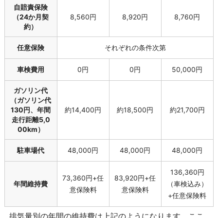
自賠責保険
（24か月契
8,560円
8,920円
8,760円
約）
任意保険
それぞれの条件次第
車検費用
0円
0円
50,000円
ガソリン代
（ガソリン代
130円、年間
約14,400円
約18,500円
約21,700円
走行距離5,0
00km）
駐車場代
48,000円
48,000円
48,000円
136,360円
73,360円+任
83,920円+任
年間維持費
（車検込み）
意保険料
意保険料
+任意保険料
排気量別の年間の維持費は上記のようになります。ここ