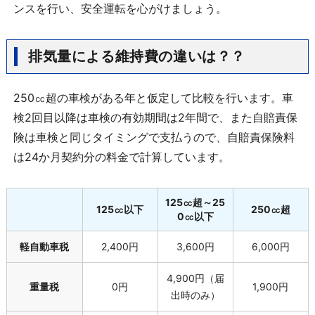
ンスを行い、安全運転を心がけましょう。
排気量による維持費の違いは？？
250
㏄超の車検がある年と仮定して比較を行います。車
検
2
回目以降は車検の有効期間は
2
年間で、また自賠責保
険は車検と同じタイミングで支払うので、自賠責保険料
は
24
か月契約分の料金で計算しています。
125㏄超～25
125㏄以下
250㏄超
0㏄以下
軽自動車税
2,400円
3,600円
6,000円
4,900円（届
重量税
0円
1,900円
出時のみ）