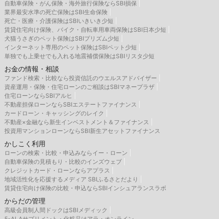
自動車保険・がん保険・海外旅行保険ならSBI損保
業界最安水準の死亡保険はSBI生命保険
死亡・医療・介護保険はSBIいきいき少短
賃貸住宅向け保険、バイク・自転車用車両保険はSBI日本少短
犬猫うさぎのペット保険はSBIプリズム少短
インターネット専用のペット保険はSBIペット少短
単独でも上乗せでも入れる地震補償保険はSBIリスタ少短
お金の情報・相談
ファンド検索・比較なら投資信託のウエルスアドバイザー
資産運用・保険・住宅ローンのご相談はSBIマネープラザ
住宅ローンならSBIアルヒ
不動産担保ローンならSBIエステートファイナンス
カードローン・キャッシングのレイク
不動産×金融なら新生インベストメント＆ファイナンス
投資用マンションローンならSBI新生アセットファイナンス
かしこく利用
ローンの検索・比較・申込みならイー・ローン
自動車保険の見積もり・比較のインズウェブ
クレジットカード・ローンならアプラス
地域活性化を応援するメディア SBIふるさとだより
賃貸住宅向け保険の比較・申込ならSBIインシュアランスラボ
からだの管理
高級会員制人間ドックはSBIメディック
5-ALAサプリメント・化粧品はアラ・オンライン