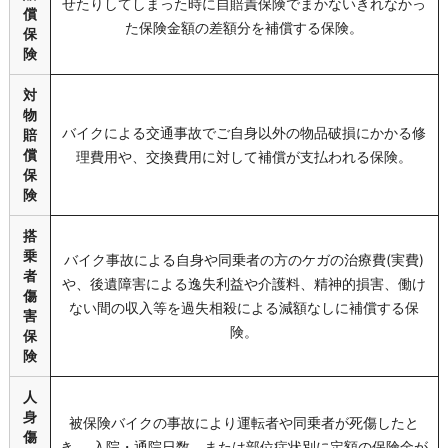
せたりしてしまった時に自賠責保険でまかないきれなかっ
償
た保険金額の差額分を補償する保険。
保
険
対
物
バイクによる交通事故でご自身以外の物品破損にかかる修
賠
償
理費用や、交換費用に対して補償が支払われる保険。
保
険
搭
乗
バイク事故による自身や同乗者の方のケガの治療費(実費)
者
や、後遺障害による逸失利益や介護料、精神的損害、働け
傷
ない間の収入等を過失相殺による減額なしに補償する保
害
険。
保
険
人
身
被保険バイクの事故により運転者や同乗者が死傷したと
傷
き、 入院・通院日数、または部位症状別に定額の保険金が