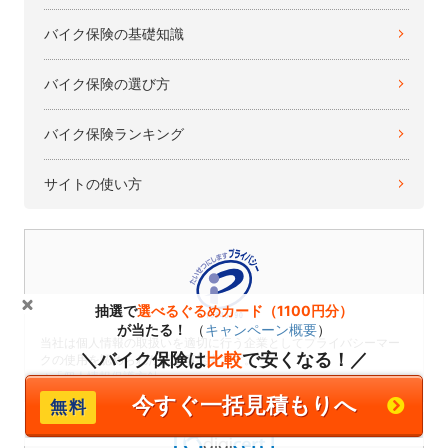
バイク保険の基礎知識
バイク保険の選び方
バイク保険ランキング
サイトの使い方
抽選で
選べるぐるめカード（1100円分）
が当たる！
（
キャンペーン概要
）
当社は個人情報の取扱いを適切に行う企業としてプライバシーマー
＼バイク保険は
比較
で安くなる！／
クの使用を認められた認定事業者です。
→「個人情報保護方針」
今すぐ一括見積もりへ