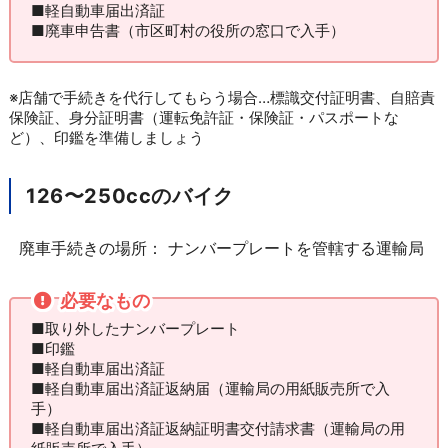
■軽自動車届出済証
■廃車申告書（市区町村の役所の窓口で入手）
※店舗で手続きを代行してもらう場合…標識交付証明書、自賠責
保険証、身分証明書（運転免許証・保険証・パスポートな
ど）、印鑑を準備しましょう
126〜250ccのバイク
廃車手続きの場所： ナンバープレートを管轄する運輸局
必要なもの
■取り外したナンバープレート
■印鑑
■軽自動車届出済証
■軽自動車届出済証返納届（運輸局の用紙販売所で入
手）
■軽自動車届出済証返納証明書交付請求書（運輸局の用