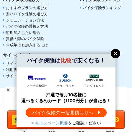
おすすめプランの選び方
バイク保険ランキング
安いバイク保険の選び方
シミュレーション方法
バイク保険の乗換え方法
短期加入したい場合
貸借の際のバイク保険
未成年でも加入するには
サイトの使い方
バイク保険は
比較
で安くなる！
サイトの使い方
利用後の流れ
サイトマップ
抽選で
選べるぐるめカード（1100円分）
抽選で毎月10名様に
が当たる！
（
キャンペーン概要
）
選べるぐるめカード（1100円分）が当たる！
＼バイク保険は
比較
で安くなる！／
自動車保険
生命保険
火災保険
バイク保険
バイク保険の一括見積もりへ
今すぐ一括見積もりへ
傷害保険
ペット保険
電気料金比較
SIM比較
※
キャンペーン概要
をご確認ください