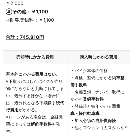
￥2,000
④その他：￥1,100
→防犯登録料：￥1,100
合計：745,810円
売却時にかかる費用
購入時にかかる費用
・バイク本体の価格
基本的にかかる費用はない。
・点検、整備にかかる
納車整
※下取りに出したバイクが売り
備手数料
物にならないと判断されてしま
・名義登録、ナンバー取得に
い、
処分するほかない場合
に
かかる
登録手数料
は、処分代となる
下取諸手続代
・登録時と毎年かかる
重量
行費用
がかかる。
税・軽自動車税
※ローンがある場合は、金融機
・加入必須の
自賠責保険
関によっては
解約手数料
も発
・他オプション（
カスタムやE
生。