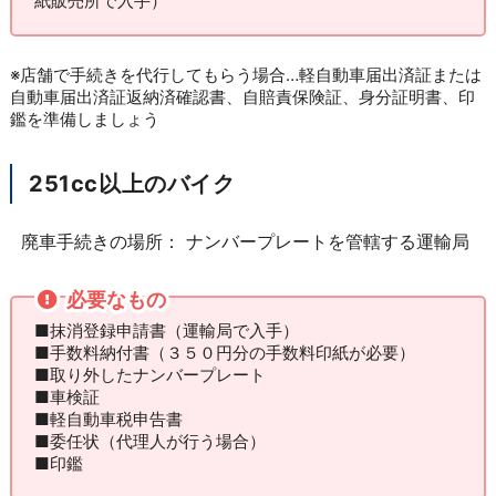
紙販売所で入手）
※店舗で手続きを代行してもらう場合…軽自動車届出済証または
自動車届出済証返納済確認書、自賠責保険証、身分証明書、印
鑑を準備しましょう
251cc以上のバイク
廃車手続きの場所： ナンバープレートを管轄する運輸局
必要なもの
■抹消登録申請書（運輸局で入手）
■手数料納付書（３５０円分の手数料印紙が必要）
■取り外したナンバープレート
■車検証
■軽自動車税申告書
■委任状（代理人が行う場合）
■印鑑