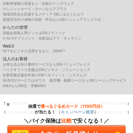
自動車保険の見積もり・比較のインズウェブ
クレジットカード・ローンならアプラス
地域活性化を応援するメディア SBIふるさとだより
賃貸住宅向け保険の比較・申込ならSBIインシュアランスラボ
からだの管理
高級会員制人間ドックはSBIメディック
5-ALAサプリメント・化粧品はアラ・オンライン
Web3
NFTをビジネス活用するなら、SBINFT
法人のお客様
お得な法人向け優待サービスならSBIバリュープレイス
バックオフィス支援はSBIビジネス・ソリューションズ
企業型確定拠出年金のSBIベネフィット・システムズ
決済代行サービスはゼウス
航空機・船舶リースならSBIリーシングサービス
M&AならSBI辻・本郷M&A
SBIの保険比較インズウェブを運営するSBIホールディングス株式会社は保険会
抽選で
選べるぐるめカード（1100円分）
が当たる！
（
キャンペーン概要
）
社または保険代理店ではありませんので、保険の媒介・募集・販売行為は一切
＼バイク保険は
比較
で安くなる！／
行いません。