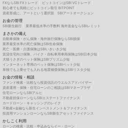
FXならSBI FXトレード
ビットコインはSBI VCトレード
初心者でも気軽にビットコイン取引 BITPOINT
資産形成に、アートという選択肢 SBIアートオークション
お金の管理
SBI新生銀行
業界最低水準の手数料 海外送金ならSBIレミット
まさかの備え
自動車保険・がん保険・海外旅行保険ならSBI損保
業界最安水準の死亡保険はSBI生命保険
死亡・医療・介護保険はSBIいきいき少短
賃貸住宅向け保険、バイク・自転車用車両保険はSBI日本少短
犬猫うさぎのペット保険はSBIプリズム少短
インターネット専用のペット保険はSBIペット少短
単独でも上乗せでも入れる地震補償保険はSBIリスタ少短
お金の情報・相談
ファンド検索・比較なら投資信託のウエルスアドバイザー
資産運用・保険・住宅ローンのご相談はSBIマネープラザ
住宅ローンならSBIアルヒ
不動産担保ローンならSBIエステートファイナンス
カードローン・キャッシングのレイク
不動産×金融なら新生インベストメント＆ファイナンス
投資用マンションローンならSBI新生アセットファイナンス
かしこく利用
ローンの検索・比較・申込みならイー・ローン