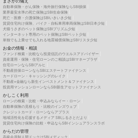
まさかの備え
自動車保険・がん保険・海外旅行保険ならSBI損保
業界最安水準の死亡保険はSBI生命保険
死亡・医療・介護保険はSBIいきいき少短
賃貸住宅向け保険、バイク・自転車用車両保険はSBI日本少短
犬猫うさぎのペット保険はSBIプリズム少短
インターネット専用のペット保険はSBIペット少短
単独でも上乗せでも入れる地震補償保険はSBIリスタ少短
お金の情報・相談
ファンド検索・比較なら投資信託のウエルスアドバイザー
資産運用・保険・住宅ローンのご相談はSBIマネープラザ
住宅ローンならSBIアルヒ
不動産担保ローンならSBIエステートファイナンス
カードローン・キャッシングのレイク
不動産×金融なら新生インベストメント＆ファイナンス
投資用マンションローンならSBI新生アセットファイナンス
かしこく利用
ローンの検索・比較・申込みならイー・ローン
自動車保険の見積もり・比較のインズウェブ
クレジットカード・ローンならアプラス
地域活性化を応援するメディア SBIふるさとだより
賃貸住宅向け保険の比較・申込ならSBIインシュアランスラボ
からだの管理
高級会員制人間ドックはSBIメディック