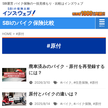
SBI運営 バイク保険の一括見積もり・比較はインズウェブ
SBIのバイク保険比較
HOME
>
#原付
#原付
廃車済みのバイク・原付を再登録する
には？
2026/3/10
#バイク
,
#任意保険
,
#原付
原付とバイクの違いは？
2025/8/14
#バイク
,
#バイク保険
,
#原付