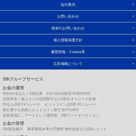
会社案内
お問い合わせ
取材のお問い合わせ
個人情報保護方針
履歴情報・Cookie等
広告掲載について
SBIグループサービス
お金の運用
NISAやるなら！SBI証券
FOLIOのAI投資 ROBOPRO
信用革命！低コストの信用取引ならSBIネオトレード証券
FXならSBI FXトレード
ビットコインはSBI VCトレード
初心者でも気軽にビットコイン取引 BITPOINT
資産形成に、アートという選択肢 SBIアートオークション
お金の管理
SBI新生銀行
業界最低水準の手数料 海外送金ならSBIレミット