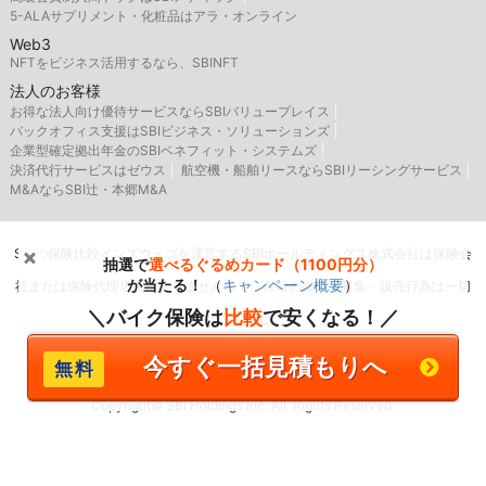
5-ALAサプリメント・化粧品はアラ・オンライン
Web3
NFTをビジネス活用するなら、SBINFT
法人のお客様
お得な法人向け優待サービスならSBIバリュープレイス
バックオフィス支援はSBIビジネス・ソリューションズ
企業型確定拠出年金のSBIベネフィット・システムズ
決済代行サービスはゼウス
航空機・船舶リースならSBIリーシングサービス
M&AならSBI辻・本郷M&A
SBIの保険比較インズウェブを運営するSBIホールディングス株式会社は保険会
抽選で
選べるぐるめカード（1100円分）
が当たる！
（
キャンペーン概要
）
社または保険代理店ではありませんので、保険の媒介・募集・販売行為は一切
＼バイク保険は
比較
で安くなる！／
行いません。
今すぐ一括見積もりへ
Copyright© SBI Holdings Inc. All Rights Reserved.