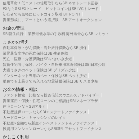
信用革命！低コストの信用取引ならSBIネオトレード証券
FXならSBI FXトレード
ビットコインはSBI VCトレード
初心者でも気軽にビットコイン取引 BITPOINT
資産形成に、アートという選択肢 SBIアートオークション
お金の管理
SBI新生銀行
業界最低水準の手数料 海外送金ならSBIレミット
まさかの備え
自動車保険・がん保険・海外旅行保険ならSBI損保
業界最安水準の死亡保険はSBI生命保険
死亡・医療・介護保険はSBIいきいき少短
賃貸住宅向け保険、バイク・自転車用車両保険はSBI日本少短
犬猫うさぎのペット保険はSBIプリズム少短
インターネット専用のペット保険はSBIペット少短
単独でも上乗せでも入れる地震補償保険はSBIリスタ少短
お金の情報・相談
ファンド検索・比較なら投資信託のウエルスアドバイザー
資産運用・保険・住宅ローンのご相談はSBIマネープラザ
住宅ローンならSBIアルヒ
不動産担保ローンならSBIエステートファイナンス
カードローン・キャッシングのレイク
不動産×金融なら新生インベストメント＆ファイナンス
投資用マンションローンならSBI新生アセットファイナンス
かしこく利用