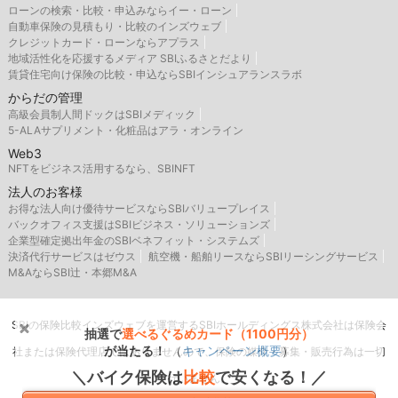
ローンの検索・比較・申込みならイー・ローン
自動車保険の見積もり・比較のインズウェブ
クレジットカード・ローンならアプラス
地域活性化を応援するメディア SBIふるさとだより
賃貸住宅向け保険の比較・申込ならSBIインシュアランスラボ
からだの管理
高級会員制人間ドックはSBIメディック
5-ALAサプリメント・化粧品はアラ・オンライン
Web3
NFTをビジネス活用するなら、SBINFT
法人のお客様
お得な法人向け優待サービスならSBIバリュープレイス
バックオフィス支援はSBIビジネス・ソリューションズ
企業型確定拠出年金のSBIベネフィット・システムズ
決済代行サービスはゼウス
航空機・船舶リースならSBIリーシングサービス
M&AならSBI辻・本郷M&A
SBIの保険比較インズウェブを運営するSBIホールディングス株式会社は保険会
抽選で
選べるぐるめカード（1100円分）
が当たる！
（
キャンペーン概要
）
社または保険代理店ではありませんので、保険の媒介・募集・販売行為は一切
＼バイク保険は
比較
で安くなる！／
行いません。