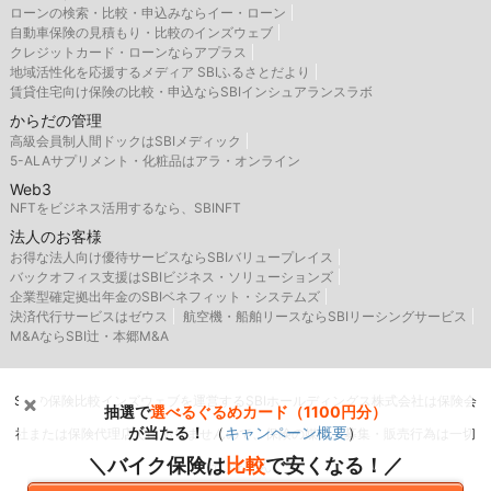
ローンの検索・比較・申込みならイー・ローン
自動車保険の見積もり・比較のインズウェブ
クレジットカード・ローンならアプラス
地域活性化を応援するメディア SBIふるさとだより
賃貸住宅向け保険の比較・申込ならSBIインシュアランスラボ
からだの管理
高級会員制人間ドックはSBIメディック
5-ALAサプリメント・化粧品はアラ・オンライン
Web3
NFTをビジネス活用するなら、SBINFT
法人のお客様
お得な法人向け優待サービスならSBIバリュープレイス
バックオフィス支援はSBIビジネス・ソリューションズ
企業型確定拠出年金のSBIベネフィット・システムズ
決済代行サービスはゼウス
航空機・船舶リースならSBIリーシングサービス
M&AならSBI辻・本郷M&A
SBIの保険比較インズウェブを運営するSBIホールディングス株式会社は保険会
抽選で
選べるぐるめカード（1100円分）
が当たる！
（
キャンペーン概要
）
社または保険代理店ではありませんので、保険の媒介・募集・販売行為は一切
＼バイク保険は
比較
で安くなる！／
行いません。