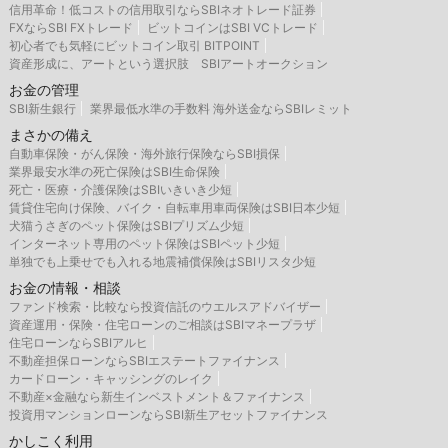
信用革命！低コストの信用取引ならSBIネオトレード証券
FXならSBI FXトレード
ビットコインはSBI VCトレード
初心者でも気軽にビットコイン取引 BITPOINT
資産形成に、アートという選択肢 SBIアートオークション
お金の管理
SBI新生銀行
業界最低水準の手数料 海外送金ならSBIレミット
まさかの備え
自動車保険・がん保険・海外旅行保険ならSBI損保
業界最安水準の死亡保険はSBI生命保険
死亡・医療・介護保険はSBIいきいき少短
賃貸住宅向け保険、バイク・自転車用車両保険はSBI日本少短
犬猫うさぎのペット保険はSBIプリズム少短
インターネット専用のペット保険はSBIペット少短
単独でも上乗せでも入れる地震補償保険はSBIリスタ少短
お金の情報・相談
ファンド検索・比較なら投資信託のウエルスアドバイザー
資産運用・保険・住宅ローンのご相談はSBIマネープラザ
住宅ローンならSBIアルヒ
不動産担保ローンならSBIエステートファイナンス
カードローン・キャッシングのレイク
不動産×金融なら新生インベストメント＆ファイナンス
投資用マンションローンならSBI新生アセットファイナンス
かしこく利用