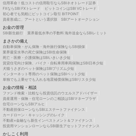
信用革命！低コストの信用取引ならSBIネオトレード証券
FXならSBI FXトレード
ビットコインはSBI VCトレード
初心者でも気軽にビットコイン取引 BITPOINT
資産形成に、アートという選択肢 SBIアートオークション
お金の管理
SBI新生銀行
業界最低水準の手数料 海外送金ならSBIレミット
まさかの備え
自動車保険・がん保険・海外旅行保険ならSBI損保
業界最安水準の死亡保険はSBI生命保険
死亡・医療・介護保険はSBIいきいき少短
賃貸住宅向け保険、バイク・自転車用車両保険はSBI日本少短
犬猫うさぎのペット保険はSBIプリズム少短
インターネット専用のペット保険はSBIペット少短
単独でも上乗せでも入れる地震補償保険はSBIリスタ少短
お金の情報・相談
ファンド検索・比較なら投資信託のウエルスアドバイザー
資産運用・保険・住宅ローンのご相談はSBIマネープラザ
住宅ローンならSBIアルヒ
不動産担保ローンならSBIエステートファイナンス
カードローン・キャッシングのレイク
不動産×金融なら新生インベストメント＆ファイナンス
投資用マンションローンならSBI新生アセットファイナンス
かしこく利用