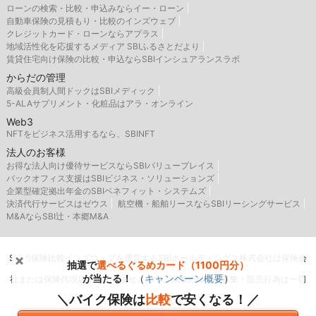
ローンの検索・比較・申込みならイー・ローン
自動車保険の見積もり・比較のインズウェブ
クレジットカード・ローンならアプラス
地域活性化を応援するメディア SBIふるさとだより
賃貸住宅向け保険の比較・申込ならSBIインシュアランスラボ
からだの管理
高級会員制人間ドックはSBIメディック
5-ALAサプリメント・化粧品はアラ・オンライン
Web3
NFTをビジネス活用するなら、SBINFT
法人のお客様
お得な法人向け優待サービスならSBIバリュープレイス
バックオフィス支援はSBIビジネス・ソリューションズ
企業型確定拠出年金のSBIベネフィット・システムズ
決済代行サービスはゼウス
航空機・船舶リースならSBIリーシングサービス
M&AならSBI辻・本郷M&A
SBIの保険比較インズウェブを運営するSBIホールディングス株式会社は保険会
抽選で
選べるぐるめカード（1100円分）
が当たる！
（
キャンペーン概要
）
社または保険代理店ではありませんので、保険の媒介・募集・販売行為は一切
＼バイク保険は
比較
で安くなる！／
行いません。