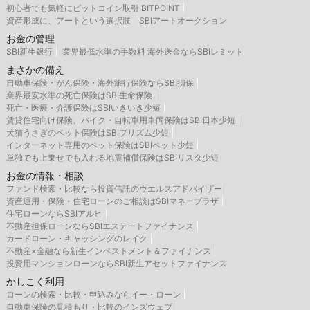
初心者でも気軽にビットコイン取引 BITPOINT
資産形成に、アートという選択肢 SBIアートオークション
お金の管理
SBI新生銀行
業界最低水準の手数料 海外送金ならSBIレミット
まさかの備え
自動車保険・がん保険・海外旅行保険ならSBI損保
業界最安水準の死亡保険はSBI生命保険
死亡・医療・介護保険はSBIいきいき少短
賃貸住宅向け保険、バイク・自転車用車両保険はSBI日本少短
犬猫うさぎのペット保険はSBIプリズム少短
インターネット専用のペット保険はSBIペット少短
単独でも上乗せでも入れる地震補償保険はSBIリスタ少短
お金の情報・相談
ファンド検索・比較なら投資信託のウエルスアドバイザー
資産運用・保険・住宅ローンのご相談はSBIマネープラザ
住宅ローンならSBIアルヒ
不動産担保ローンならSBIエステートファイナンス
カードローン・キャッシングのレイク
不動産×金融なら新生インベストメント＆ファイナンス
投資用マンションローンならSBI新生アセットファイナンス
かしこく利用
ローンの検索・比較・申込みならイー・ローン
自動車保険の見積もり・比較のインズウェブ