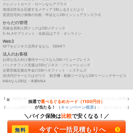
クレジットカード・ローンならアプラス
地域活性化を応援するメディア SBIふるさとだより
賃貸住宅向け保険の比較・申込ならSBIインシュアランスラボ
からだの管理
高級会員制人間ドックはSBIメディック
5-ALAサプリメント・化粧品はアラ・オンライン
Web3
NFTをビジネス活用するなら、SBINFT
法人のお客様
お得な法人向け優待サービスならSBIバリュープレイス
バックオフィス支援はSBIビジネス・ソリューションズ
企業型確定拠出年金のSBIベネフィット・システムズ
決済代行サービスはゼウス
航空機・船舶リースならSBIリーシングサービス
M&AならSBI辻・本郷M&A
SBIの保険比較インズウェブを運営するSBIホールディングス株式会社は保険会
抽選で
選べるぐるめカード（1100円分）
が当たる！
（
キャンペーン概要
）
社または保険代理店ではありませんので、保険の媒介・募集・販売行為は一切
＼バイク保険は
比較
で安くなる！／
行いません。
今すぐ一括見積もりへ